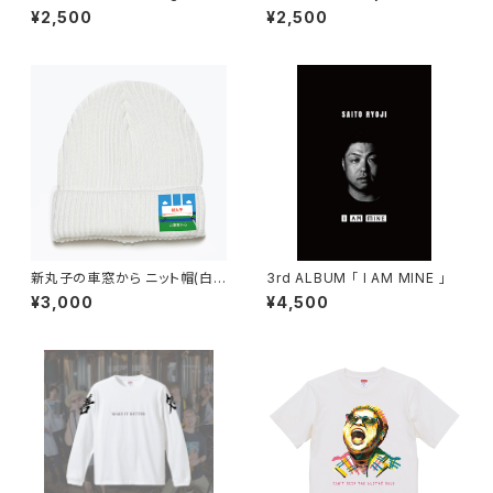
SAITORYOJI x YAMAZAKIT
ergy」
¥2,500
¥2,500
AKERU」
新丸子の車窓から ニット帽(白)
3rd ALBUM 「 I AM MINE 」
"ステッカー付"
¥3,000
¥4,500