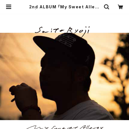
2nd ALBUM 「My Sweet Allerg
y」 | SAITO RYOJI OFFICIAL SH
OP