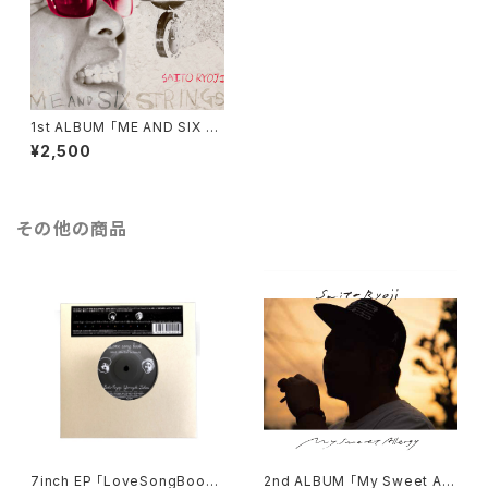
1st ALBUM 「ME AND SIX S
TRINGS」
¥2,500
その他の商品
7inch EP 「LoveSongBook /
2nd ALBUM 「My Sweet All