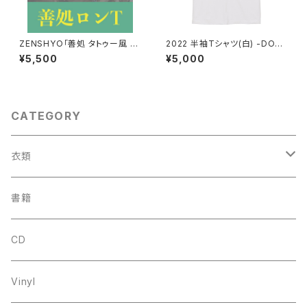
ZENSHYO「善処 タトゥー風 ロ
2022 半袖Tシャツ(白) -DO
ンT "MAKE IT BETTER"」
N'T SKIP THE GUITAR SOL
¥5,500
¥5,000
O- "ステッカー付"
CATEGORY
衣類
帽子
書籍
Tシャツ
CD
Vinyl